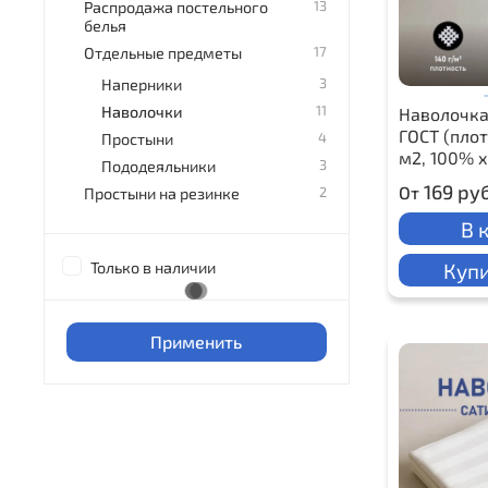
13
Распродажа постельного
белья
17
Отдельные предметы
3
Наперники
11
Наволочки
Наволочка
ГОСТ (плот
4
Простыни
м2, 100% 
3
Пододеяльники
169 ру
От
2
Простыни на резинке
В 
Купи
Только в наличии
Применить