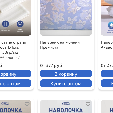
 сатин страйп
Наперник на молнии
Напер
оса 1х1см,
Премиум
Аквас
 130гр/м2,
0% хлопок)
б
377 руб
27
От
От
корзину
В корзину
ть оптом
Купить оптом