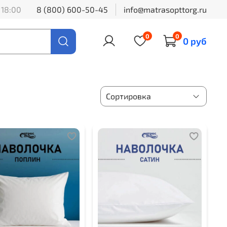
 18:00
8 (800) 600-50-45
info@matrasopttorg.ru
0
0
0 руб