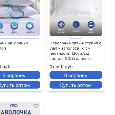
ник на молнии
Наволочка сатин-страйп с
топ
ушами (полоса 1х1см,
плотность: 130гр/м2,
состав: 100% хлопок)
0 руб
540 руб
От
В корзину
В корзину
Купить оптом
Купить оптом