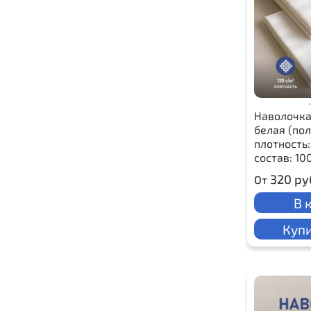
Наволочка
белая (пол
плотность:
состав: 10
320 ру
От
В 
Купи