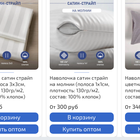
 сатин страйп
Наволочка сатин страйп
Навол
оса 3х3см,
на молнии (полоса 1х1см,
цветна
 130гр/м2,
плотность: 130гр/м2,
плотно
0% хлопок)
состав: 100% хлопок)
соста
б
300 руб
34
От
От
корзину
В корзину
ть оптом
Купить оптом