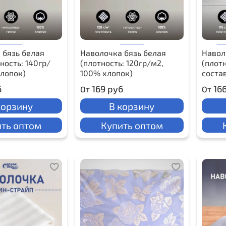
 бязь белая
Наволочка бязь белая
Навол
ность: 140гр/
(плотность: 120гр/м2,
(плотн
хлопок)
100% хлопок)
соста
б
169 руб
16
От
От
корзину
В корзину
ть оптом
Купить оптом