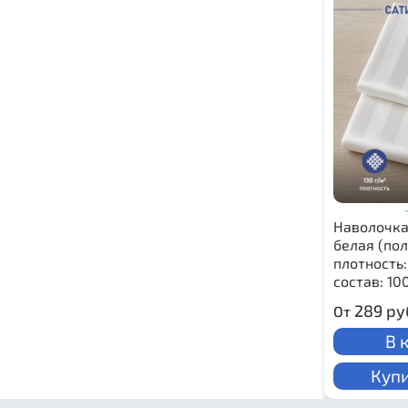
Наволочка
белая (пол
плотность:
состав: 10
289 ру
От
В 
Купи