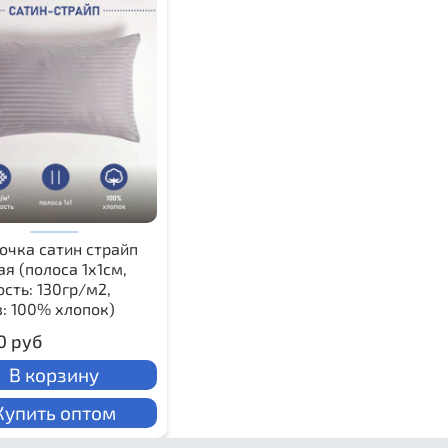
очка сатин страйп
я (полоса 1х1см,
сть: 130гр/м2,
в: 100% хлопок)
0 руб
В корзину
Купить оптом