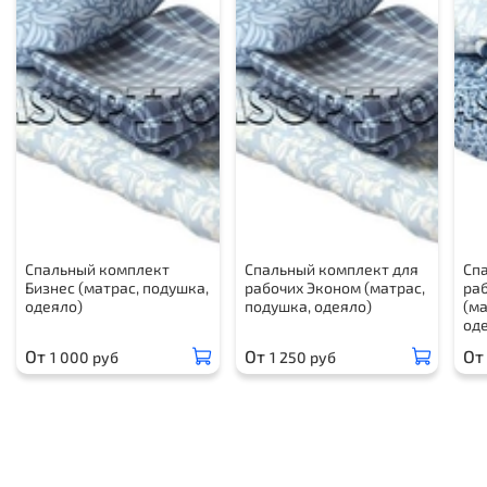
Спальный комплект
Спальный комплект для
Сп
Бизнес (матрас, подушка,
рабочих Эконом (матрас,
ра
одеяло)
подушка, одеяло)
(ма
од
От
От
От
1 000 руб
1 250 руб