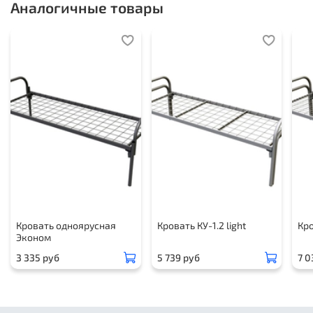
Аналогичные товары
Кровать одноярусная
Кровать КУ-1.2 light
Кро
Эконом
3 335 руб
5 739 руб
7 0