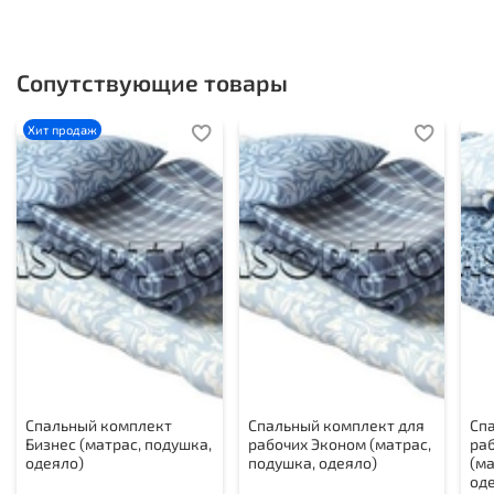
Сопутствующие товары
Хит продаж
Спальный комплект
Спальный комплект для
Сп
Бизнес (матрас, подушка,
рабочих Эконом (матрас,
ра
одеяло)
подушка, одеяло)
(ма
од