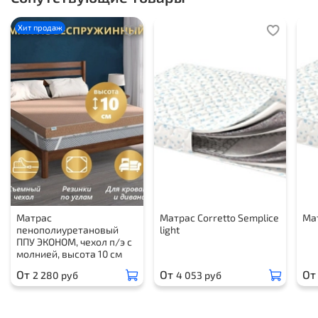
Хит продаж
Матрас
Матрас Corretto Semplice
Мат
пенополиуретановый
light
ППУ ЭКОНОМ, чехол п/э с
молнией, высота 10 см
От
От
От
2 280 руб
4 053 руб