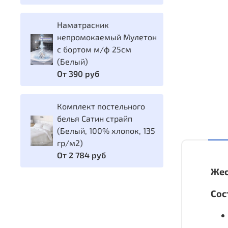
Наматрасник
непромокаемый Мулетон
с бортом м/ф 25см
(Белый)
От
390 руб
Комплект постельного
белья Сатин страйп
(Белый, 100% хлопок, 135
гр/м2)
От
2 784 руб
Жес
Сос