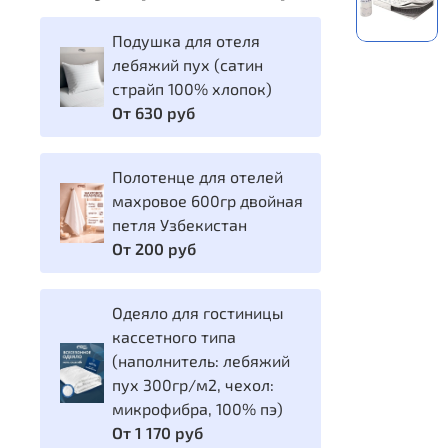
Подушка для отеля
лебяжий пух (сатин
страйп 100% хлопок)
От
630 руб
Полотенце для отелей
махровое 600гр двойная
петля Узбекистан
От
200 руб
Одеяло для гостиницы
кассетного типа
(наполнитель: лебяжий
пух 300гр/м2, чехол:
микрофибра, 100% пэ)
От
1 170 руб