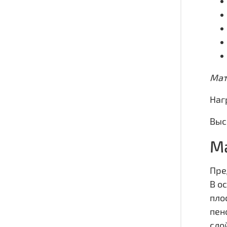
Мат
Нагр
Высо
Ма
Пре
В о
пло
пен
сло