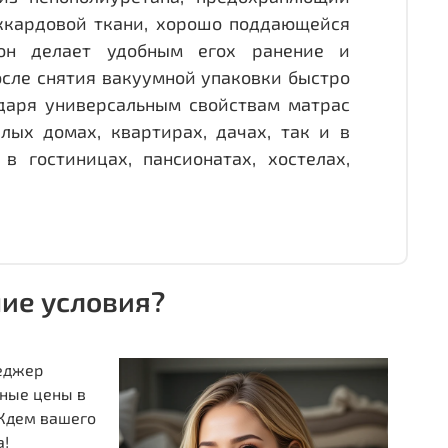
аккардовой ткани, хорошо поддающейся
лон делает удобным егох ранение и
после снятия вакуумной упаковки быстро
даря универсальным свойствам матрас
ых домах, квартирах, дачах, так и в
в гостиницах, пансионатах, хостелах,
шие условия?
неджер
ные цены в
 Ждем вашего
а!