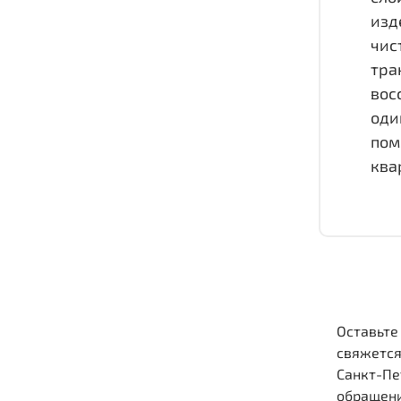
изд
чис
тра
вос
оди
пом
ква
Оставьте
свяжется
Санкт-Пе
обращени