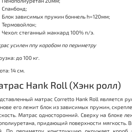
Пенополиуретан 20мм;
Спанбонд;
Блок зависимых пружин боннель h=120мм;
Термовойлок;
Чехол: стеганный жаккард 100% п/э.
рас усилен ппу коробом по периметру
узка: до 100 кг.
та: 14 см.
трас Hank Roll (Хэнк ролл)
дставленный матрас Corretto Hank Roll является ру
снове его лежит блок из зависимых пружин, скреп
скость. Матрас односторонний. Сверху на блоке леж
ополиуретана, придающий поверхности мягкость. 
й. По периметру конструкцию окружает короб 