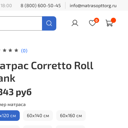
 18:00
8 (800) 600-50-45
info@matrasopttorg.ru
0
(0)
атрас Corretto Roll
ank
343 руб
мер матраса
х120 см
60х140 см
60х160 см