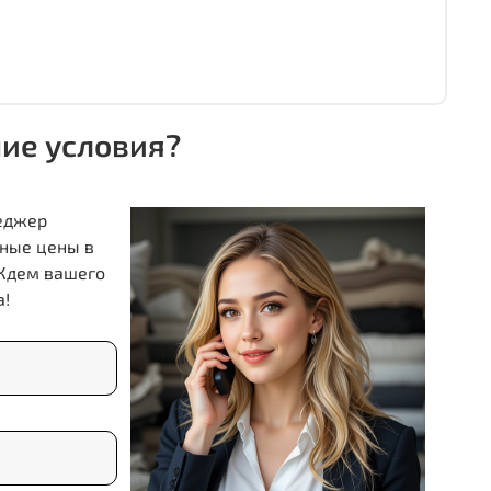
шие условия?
неджер
ные цены в
 Ждем вашего
а!