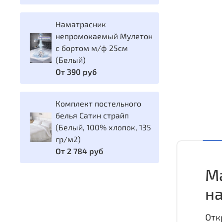
Наматрасник
непромокаемый Мулетон
с бортом м/ф 25см
(Белый)
От
390 руб
Комплект постельного
белья Сатин страйп
(Белый, 100% хлопок, 135
гр/м2)
От
2 784 руб
Ма
н
Отк