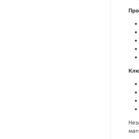
Про
Клю
Нез
мат