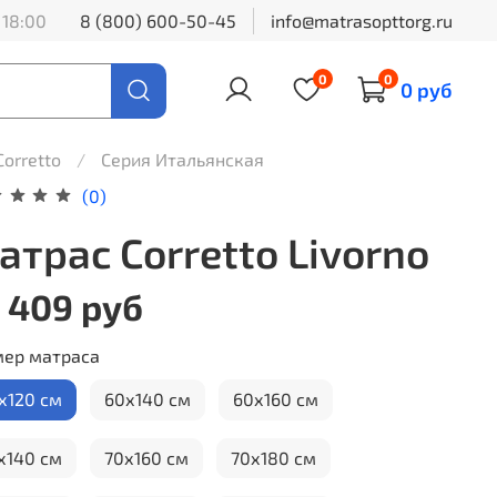
 18:00
8 (800) 600-50-45
info@matrasopttorg.ru
0
0
0 руб
Corretto
Серия Итальянская
(0)
атрас Corretto Livorno
 409 руб
мер матраса
х120 см
60х140 см
60х160 см
х140 см
70х160 см
70х180 см