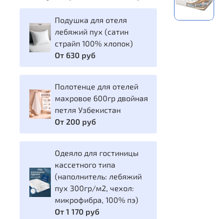
Подушка для отеля
лебяжий пух (сатин
страйп 100% хлопок)
От
630 руб
Полотенце для отелей
махровое 600гр двойная
петля Узбекистан
От
200 руб
Одеяло для гостиницы
кассетного типа
(наполнитель: лебяжий
пух 300гр/м2, чехол:
микрофибра, 100% пэ)
От
1 170 руб