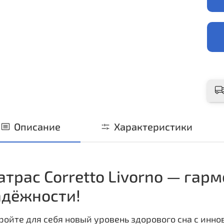
Описание
Характеристики
трас Corretto Livorno — гар
адёжности!
ройте для себя новый уровень здорового сна с ин