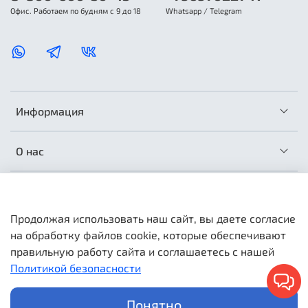
Офис. Работаем по будням с 9 до 18
Whatsapp / Telegram
Информация
О нас
Сотрудничество
Продолжая использовать наш сайт, вы даете согласие
на обработку файлов cookie, которые обеспечивают
правильную работу сайта и соглашаетесь с нашей
Политикой безопасности
МатрасОптТорг © 2026 Любое использование контента без
письменного разрешения запрещено. Информация и цены
носят справочный характер и не являются публичной
Понятно