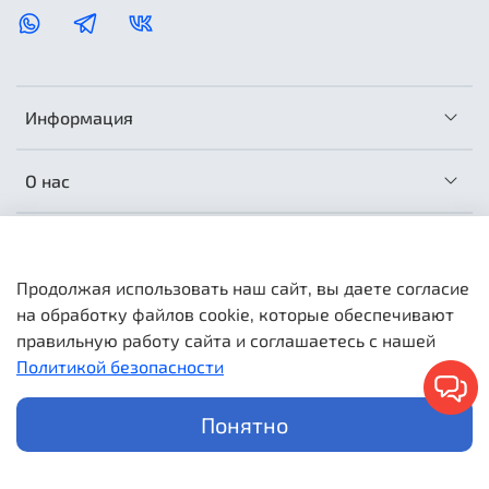
Информация
О нас
Сотрудничество
Продолжая использовать наш сайт, вы даете согласие
на обработку файлов cookie, которые обеспечивают
правильную работу сайта и соглашаетесь с нашей
Политикой безопасности
МатрасОптТорг © 2026 Любое использование контента без
письменного разрешения запрещено. Информация и цены
носят справочный характер и не являются публичной
Понятно
офертой.