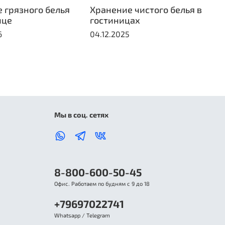
 грязного белья
Хранение чистого белья в
Т
ице
гостиницах
п
г
6
04.12.2025
0
Мы в соц. сетях
8-800-600-50-45
Офис. Работаем по будням с 9 до 18
+79697022741
Whatsapp / Telegram