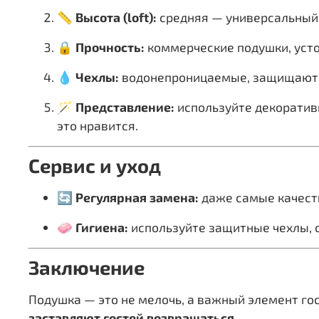
📏
Высота (loft):
средняя — универсальный 
🔒
Прочность:
коммерческие подушки, уст
💧
Чехлы:
водонепроницаемые, защищают о
🪄
Представление:
используйте декоратив
это нравится.
Сервис и уход
🔄
Регулярная замена:
даже самые качест
🧼
Гигиена:
используйте защитные чехлы, с
Заключение
Подушка — это не мелочь, а важный элемент го
заставляют гостей возвращаться.