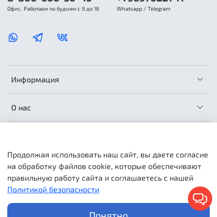
Офис. Работаем по будням с 9 до 18
Whatsapp / Telegram
Информация
О нас
Сотрудничество
Продолжая использовать наш сайт, вы даете согласие
на обработку файлов cookie, которые обеспечивают
правильную работу сайта и соглашаетесь с нашей
Политикой безопасности
МатрасОптТорг © 2026 Любое использование контента без
письменного разрешения запрещено. Информация и цены
носят справочный характер и не являются публичной
Понятно